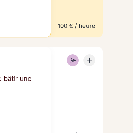
100 € / heure
: bâtir une