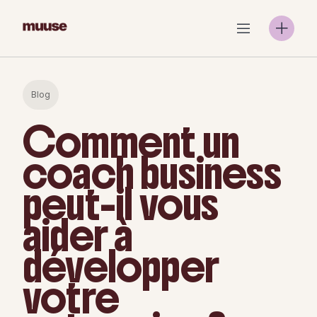
Skip
to
content
Blog
Comment un
coach business
peut-il vous
aider à
développer
votre