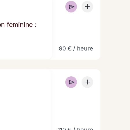
n féminine :
90 € / heure
110 € / heure