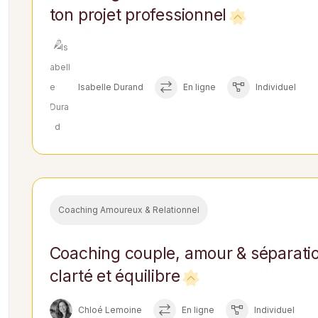
ton projet professionnel
Isabelle Durand
En ligne
Individuel
Coaching Amoureux & Relationnel
Coaching couple, amour & séparatio
clarté et équilibre
Chloé Lemoine
En ligne
Individuel