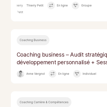
Thierry Petit
En ligne
Groupe
Coaching Business
Coaching business – Audit stratégi
développement personnalisé + Sess
Anne Vergnol
En ligne
Individuel
Coaching Carrière & Compétences