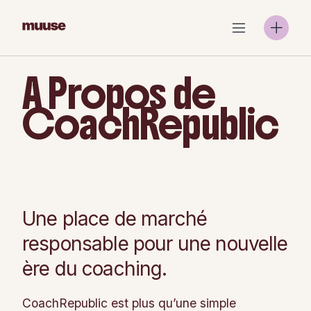
Skip
to
content
A Propos de
CoachRepublic
Une place de marché
responsable pour une nouvelle
ère du coaching.
CoachRepublic est plus qu’une simple