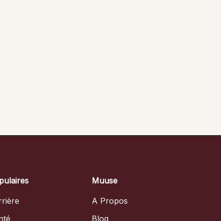
pulaires
Muuse
rière
A Propos
nté
Blog