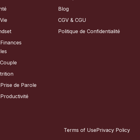
nté
Blog
Vie
CGV & CGU
ndset
Politique de Confidentialité
 Finances
les
 Couple
rition
Prise de Parole
Productivité
Terms of Use
Privacy Policy