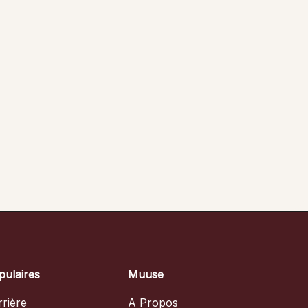
pulaires
Muuse
rière
A Propos