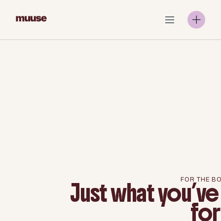
Skip
to
content
FOR THE B
Just what you’ve
for