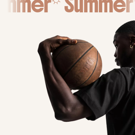
☼
ummer
Summer