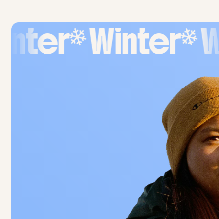
❄
❄
inter
Winter
W